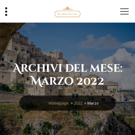
Vai
al
contenuto
Archivi del mese:
Marzo 2022
Homepage
>
2022
>
Marzo