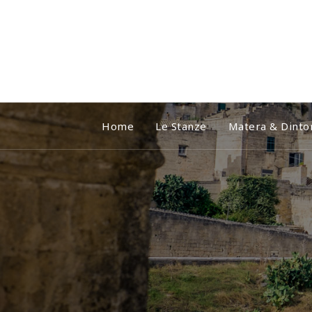
Vai
al
contenuto
Home
Le Stanze
Matera & Dinto